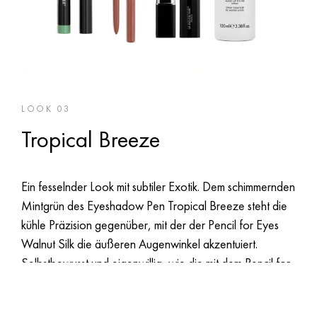
LOOK 03
Tropical Breeze
Ein fesselnder Look mit subtiler Exotik. Dem schimmernden
Mintgrün des Eyeshadow Pen Tropical Breeze steht die
kühle Präzision gegenüber, mit der der Pencil for Eyes
Walnut Silk die äußeren Augenwinkel akzentuiert.
Selbstbewusst und eigenwillig, wie die mit dem Pencil for
Lips Dune leicht überzeichnete Lippenkontur, die nahtlos
in den warmen Nude-Ton von Sensual Lipstick Savannah