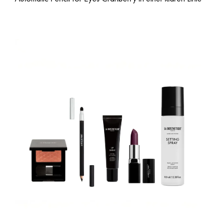
am Lidrand entlang fortsetzt. Der sehr natürlich gehaltene
Teint unterstreicht den kraftvollen Minimalismus des Looks.
Make-up
Eyeshadow Pen Flare, Automatic Pencil for Eyes K35 Cranberry, Sensual
Lipstick Matte M408 Scarlet, Setting Spray